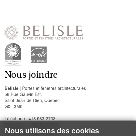
Nous joindre
Belisle
| Portes et fenêtres architecturales
56 Rue Gauvin Est,
Saint-Jean-de-Dieu, Québec
G0L 3M0
Téléphone : 418 963-2733
Sans frais : 1 888-947-2733
Nous utilisons des cookies
Télécopieur : 418 963-2200