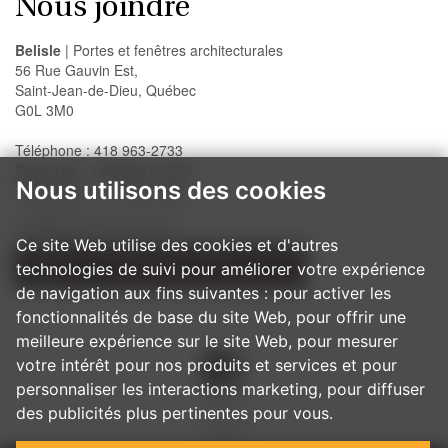
Nous joindre
Belisle
| Portes et fenêtres architecturales
56 Rue Gauvin Est,
Saint-Jean-de-Dieu, Québec
G0L 3M0
Téléphone : 418 963-2733
Sans frais : 1 888-947-2733
Nous utilisons des cookies
Télécopieur : 418 963-2200
info@belislewindows.com
Ce site Web utilise des cookies et d'autres
technologies de suivi pour améliorer votre expérience
NOS PROCÉDURES D'INSTALLATION
de navigation aux fins suivantes :
pour activer les
fonctionnalités de base du site Web
,
pour offrir une
meilleure expérience sur le site Web
,
pour mesurer
votre intérêt pour nos produits et services et pour
personnaliser les interactions marketing
,
pour diffuser
des publicités plus pertinentes pour vous
.