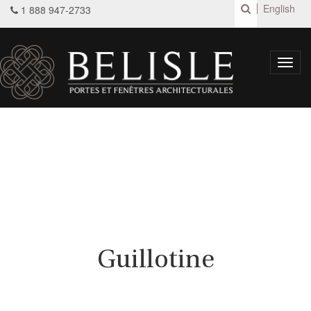
English
1 888 947-2733
Toggl
navig
Guillotine