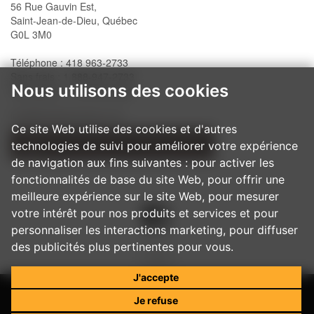
56 Rue Gauvin Est,
Saint-Jean-de-Dieu, Québec
G0L 3M0
Téléphone : 418 963-2733
Sans frais : 1 888-947-2733
Nous utilisons des cookies
Télécopieur : 418 963-2200
info@belislewindows.com
Ce site Web utilise des cookies et d'autres
technologies de suivi pour améliorer votre expérience
NOS PROCÉDURES D'INSTALLATION
de navigation aux fins suivantes :
pour activer les
fonctionnalités de base du site Web
,
pour offrir une
meilleure expérience sur le site Web
,
pour mesurer
votre intérêt pour nos produits et services et pour
personnaliser les interactions marketing
,
pour diffuser
des publicités plus pertinentes pour vous
.
J'accepte
Je refuse
© 2017
Belisle - Portes et fenêtres architecturales
Tous