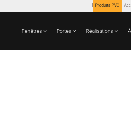
Produits PVC
Acc
Fenêtres
Portes
Réalisations
À