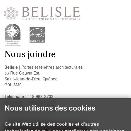
Nous joindre
Belisle
| Portes et fenêtres architecturales
56 Rue Gauvin Est,
Saint-Jean-de-Dieu, Québec
G0L 3M0
Téléphone : 418 963-2733
Sans frais : 1 888-947-2733
Nous utilisons des cookies
Télécopieur : 418 963-2200
info@belislewindows.com
Ce site Web utilise des cookies et d'autres
technologies de suivi pour améliorer votre expérience
NOS PROCÉDURES D'INSTALLATION