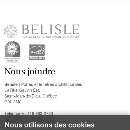
Nous joindre
Belisle
| Portes et fenêtres architecturales
56 Rue Gauvin Est,
Saint-Jean-de-Dieu, Québec
G0L 3M0
Téléphone : 418 963-2733
Sans frais : 1 888-947-2733
Nous utilisons des cookies
Télécopieur : 418 963-2200