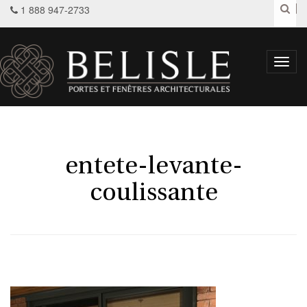
1 888 947-2733
Toggl
navig
entete-levante-
coulissante