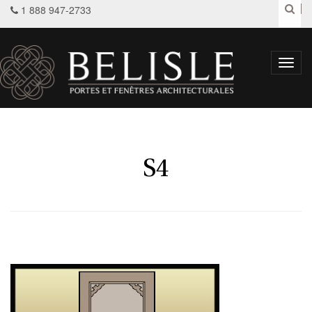
1 888 947-2733
Toggl
navig
S4