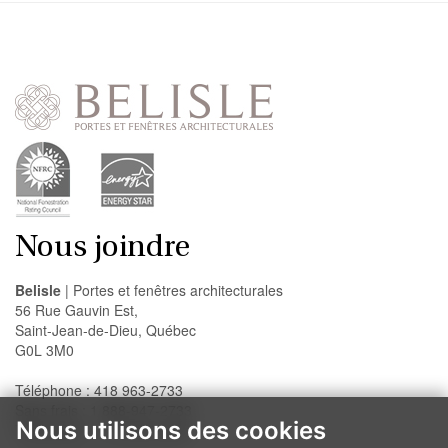
Nous joindre
Belisle
| Portes et fenêtres architecturales
56 Rue Gauvin Est,
Saint-Jean-de-Dieu, Québec
G0L 3M0
Téléphone : 418 963-2733
Sans frais : 1 888-947-2733
Nous utilisons des cookies
Télécopieur : 418 963-2200