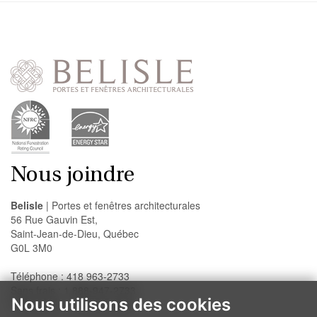
Nous joindre
Belisle
| Portes et fenêtres architecturales
56 Rue Gauvin Est,
Saint-Jean-de-Dieu, Québec
G0L 3M0
Téléphone : 418 963-2733
Sans frais : 1 888-947-2733
Nous utilisons des cookies
Télécopieur : 418 963-2200