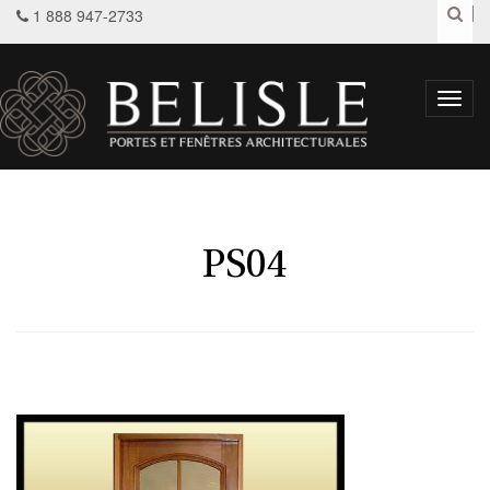
1 888 947-2733
Toggl
navig
PS04