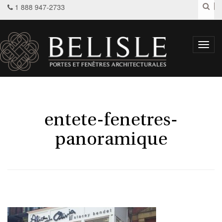
1 888 947-2733
Toggl
navig
entete-fenetres-
panoramique