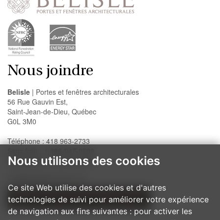
Nous joindre
Belisle
| Portes et fenêtres architecturales
56 Rue Gauvin Est,
Saint-Jean-de-Dieu, Québec
G0L 3M0
Téléphone : 418 963-2733
Sans frais : 1 888-947-2733
Nous utilisons des cookies
Télécopieur : 418 963-2200
info@belislewindows.com
Ce site Web utilise des cookies et d'autres
technologies de suivi pour améliorer votre expérience
NOS PROCÉDURES D'INSTALLATION
de navigation aux fins suivantes :
pour activer les