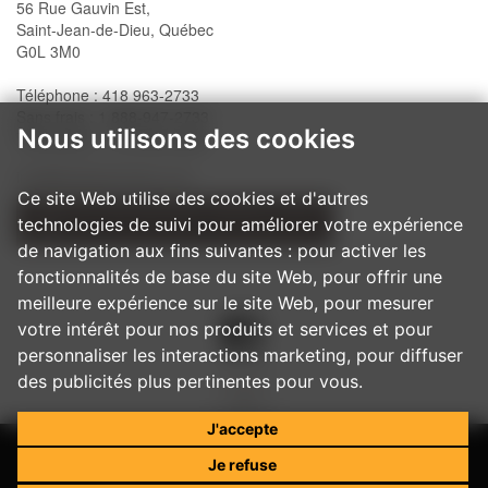
56 Rue Gauvin Est,
Saint-Jean-de-Dieu, Québec
G0L 3M0
Téléphone : 418 963-2733
Sans frais : 1 888-947-2733
Nous utilisons des cookies
Télécopieur : 418 963-2200
info@belislewindows.com
Ce site Web utilise des cookies et d'autres
technologies de suivi pour améliorer votre expérience
NOS PROCÉDURES D'INSTALLATION
de navigation aux fins suivantes :
pour activer les
fonctionnalités de base du site Web
,
pour offrir une
meilleure expérience sur le site Web
,
pour mesurer
votre intérêt pour nos produits et services et pour
personnaliser les interactions marketing
,
pour diffuser
des publicités plus pertinentes pour vous
.
J'accepte
Je refuse
© 2017
Belisle - Portes et fenêtres architecturales
Tous