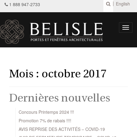
English
1 888 947-2733
Toggl
navig
Mois :
octobre 2017
Dernières nouvelles
Concours Printemps 2024 !!!
Promotion 7% de rabais !!!!
AVIS REPRISE DES ACTIVITÉS – COVID-19