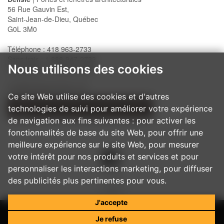
56 Rue Gauvin Est,
Saint-Jean-de-Dieu, Québec
G0L 3M0
Téléphone : 418 963-2733
Sans frais : 1 888-947-2733
Nous utilisons des cookies
Télécopieur : 418 963-2200
info@belislewindows.com
Ce site Web utilise des cookies et d'autres
technologies de suivi pour améliorer votre expérience
NOS PROCÉDURES D'INSTALLATION
de navigation aux fins suivantes :
pour activer les
fonctionnalités de base du site Web
,
pour offrir une
meilleure expérience sur le site Web
,
pour mesurer
votre intérêt pour nos produits et services et pour
personnaliser les interactions marketing
,
pour diffuser
des publicités plus pertinentes pour vous
.
J'accepte
Je refuse
© 2017
Belisle - Portes et fenêtres architecturales
Tous