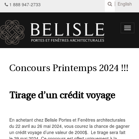
English
1 888 947-2733
Toggl
navig
Concours Printemps 2024 !!!
Tirage d’un crédit voyage
En achetant chez Belisle Portes et Fenêtres architecturales
du 22 avril au 26 mai 2024, vous courez la chance de gagner
un crédit voyage d’une valeur de 2000$. Le tirage sera fait
le 29 mai 2024. Ce concours est offert uniquement à la