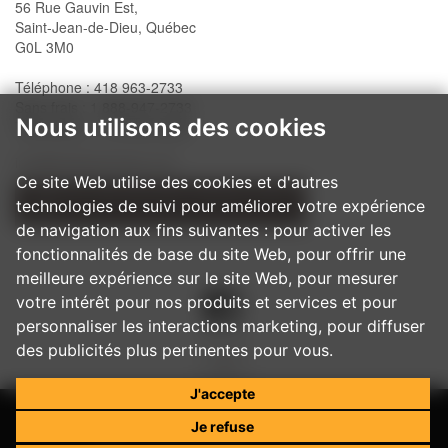
56 Rue Gauvin Est,
Saint-Jean-de-Dieu, Québec
G0L 3M0
Téléphone : 418 963-2733
Sans frais : 1 888-947-2733
Nous utilisons des cookies
Télécopieur : 418 963-2200
info@belislewindows.com
Ce site Web utilise des cookies et d'autres
technologies de suivi pour améliorer votre expérience
NOS PROCÉDURES D'INSTALLATION
de navigation aux fins suivantes :
pour activer les
fonctionnalités de base du site Web
,
pour offrir une
meilleure expérience sur le site Web
,
pour mesurer
votre intérêt pour nos produits et services et pour
personnaliser les interactions marketing
,
pour diffuser
des publicités plus pertinentes pour vous
.
J'accepte
Je refuse
© 2017
Belisle - Portes et fenêtres architecturales
Tous