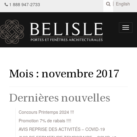
English
1 888 947-2733
Toggl
navig
Mois :
novembre 2017
Dernières nouvelles
Concours Printemps 2024 !!!
Promotion 7% de rabais !!!!
AVIS REPRISE DES ACTIVITÉS – COVID-19