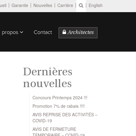
ueil
Garantie
Nouvelles
Carrière
English
 propos
Contact
Architectes
Dernières
nouvelles
Concours Printemps 2024 !!!
Promotion 7% de rabais !!!!
AVIS REPRISE DES ACTIVITÉS –
COVID-19
AVIS DE FERMETURE
TEMPORAIRE – COVID-19