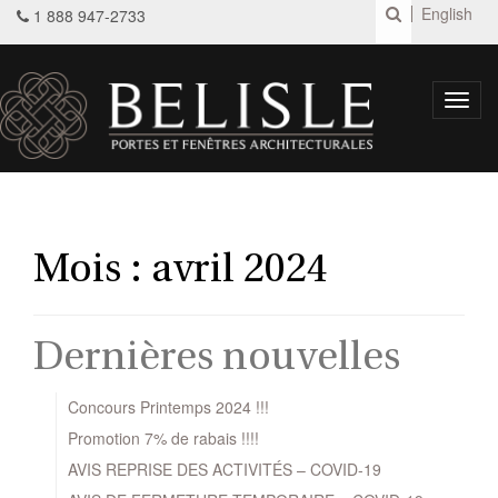
English
1 888 947-2733
Toggl
navig
Mois :
avril 2024
Dernières nouvelles
Concours Printemps 2024 !!!
Promotion 7% de rabais !!!!
AVIS REPRISE DES ACTIVITÉS – COVID-19