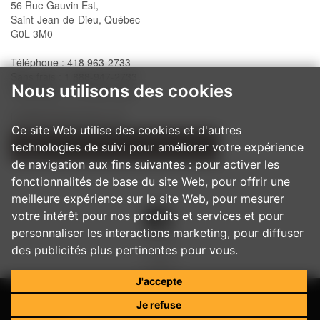
56 Rue Gauvin Est,
Saint-Jean-de-Dieu, Québec
G0L 3M0
Téléphone : 418 963-2733
Sans frais : 1 888-947-2733
Nous utilisons des cookies
Télécopieur : 418 963-2200
info@belislewindows.com
Ce site Web utilise des cookies et d'autres
technologies de suivi pour améliorer votre expérience
NOS PROCÉDURES D'INSTALLATION
de navigation aux fins suivantes :
pour activer les
fonctionnalités de base du site Web
,
pour offrir une
meilleure expérience sur le site Web
,
pour mesurer
votre intérêt pour nos produits et services et pour
personnaliser les interactions marketing
,
pour diffuser
des publicités plus pertinentes pour vous
.
J'accepte
Je refuse
© 2017
Belisle - Portes et fenêtres architecturales
Tous