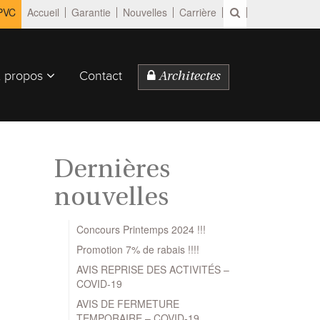
 PVC
Accueil
Garantie
Nouvelles
Carrière
 propos
Contact
Architectes
Dernières
nouvelles
Concours Printemps 2024 !!!
Promotion 7% de rabais !!!!
AVIS REPRISE DES ACTIVITÉS –
COVID-19
AVIS DE FERMETURE
TEMPORAIRE – COVID-19