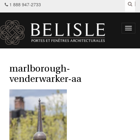
1 888 947-2733
Toggl
navig
marlborough-
venderwarker-aa