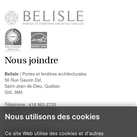
Nous joindre
Belisle
| Portes et fenêtres architecturales
56 Rue Gauvin Est,
Saint-Jean-de-Dieu, Québec
G0L 3M0
Téléphone : 418 963-2733
Sans frais : 1 888-947-2733
Nous utilisons des cookies
Télécopieur : 418 963-2200
info@belislewindows.com
Ce site Web utilise des cookies et d'autres