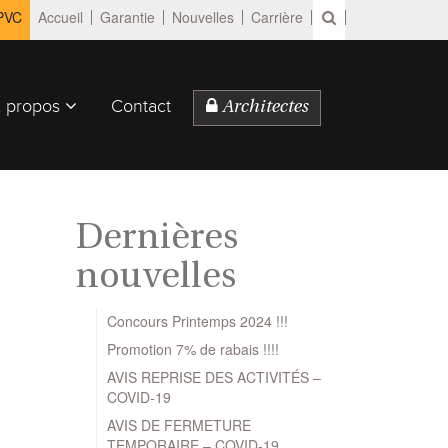
 PVC
Accueil
Garantie
Nouvelles
Carrière
 propos
Contact
Architectes
Dernières
nouvelles
Concours Printemps 2024 !!!
Promotion 7% de rabais !!!!
AVIS REPRISE DES ACTIVITÉS –
COVID-19
AVIS DE FERMETURE
TEMPORAIRE – COVID-19