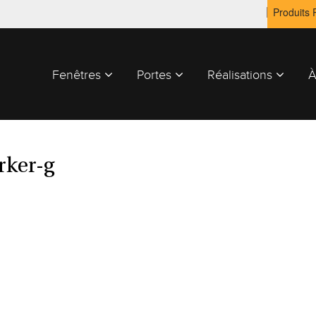
Produits
Fenêtres
Portes
Réalisations
À
ker-g