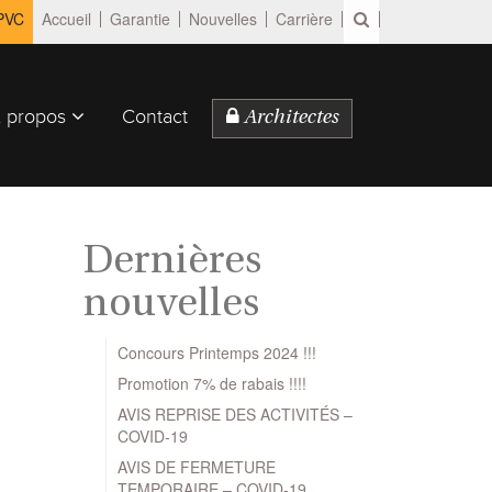
 PVC
Accueil
Garantie
Nouvelles
Carrière
 propos
Contact
Architectes
Dernières
nouvelles
Concours Printemps 2024 !!!
Promotion 7% de rabais !!!!
AVIS REPRISE DES ACTIVITÉS –
COVID-19
AVIS DE FERMETURE
TEMPORAIRE – COVID-19