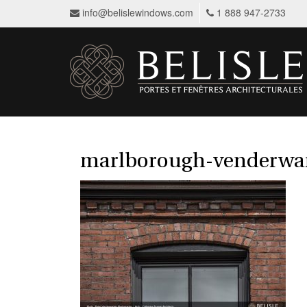
info@belislewindows.com
1 888 947-2733
marlborough-venderwar