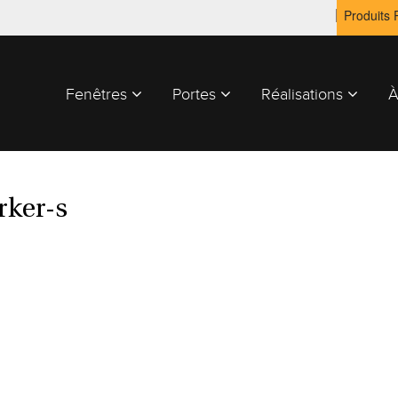
Produits
Fenêtres
Portes
Réalisations
À
ker-s