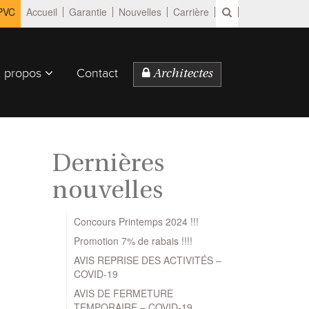
 PVC
Accueil
Garantie
Nouvelles
Carrière
 propos
Contact
Architectes
Dernières
nouvelles
Concours Printemps 2024 !!!
Promotion 7% de rabais !!!!
AVIS REPRISE DES ACTIVITÉS –
COVID-19
AVIS DE FERMETURE
TEMPORAIRE – COVID-19