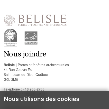
Nous joindre
Belisle
| Portes et fenêtres architecturales
56 Rue Gauvin Est,
Saint-Jean-de-Dieu, Québec
G0L 3M0
Téléphone : 418 963-2733
Sans frais : 1 888-947-2733
Nous utilisons des cookies
Télécopieur : 418 963-2200
info@belislewindows.com