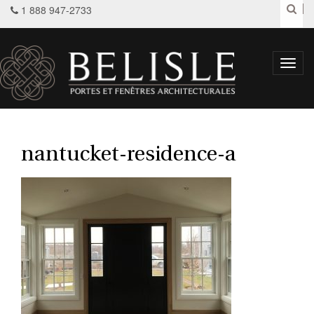
1 888 947-2733
Toggl
navig
nantucket-residence-a