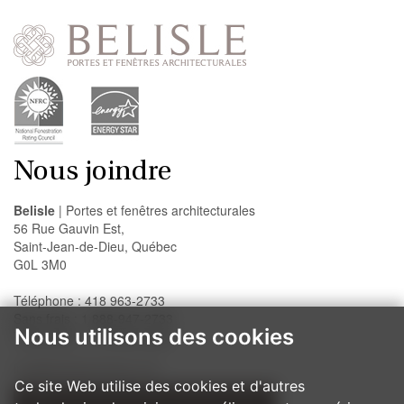
Nous joindre
Belisle
| Portes et fenêtres architecturales
56 Rue Gauvin Est,
Saint-Jean-de-Dieu, Québec
G0L 3M0
Téléphone : 418 963-2733
Sans frais : 1 888-947-2733
Nous utilisons des cookies
Télécopieur : 418 963-2200
info@belislewindows.com
Ce site Web utilise des cookies et d'autres