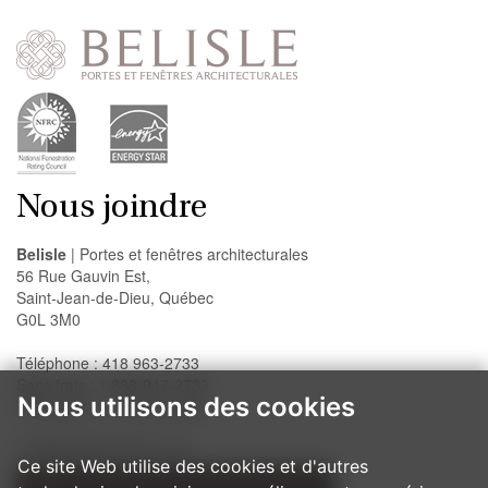
Nous joindre
Belisle
| Portes et fenêtres architecturales
56 Rue Gauvin Est,
Saint-Jean-de-Dieu, Québec
G0L 3M0
Téléphone : 418 963-2733
Sans frais : 1 888-947-2733
Nous utilisons des cookies
Télécopieur : 418 963-2200
info@belislewindows.com
Ce site Web utilise des cookies et d'autres