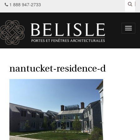
1 888 947-2733
Toggl
navig
nantucket-residence-d