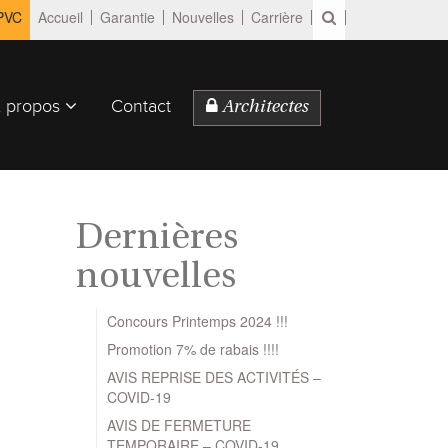
 PVC
Accueil
Garantie
Nouvelles
Carrière
 propos
Contact
Architectes
Dernières
nouvelles
Concours Printemps 2024 !!!
Promotion 7% de rabais !!!!
AVIS REPRISE DES ACTIVITÉS –
COVID-19
AVIS DE FERMETURE
TEMPORAIRE – COVID-19