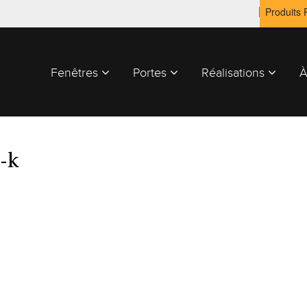
Produits
Fenêtres
Portes
Réalisations
À
-k