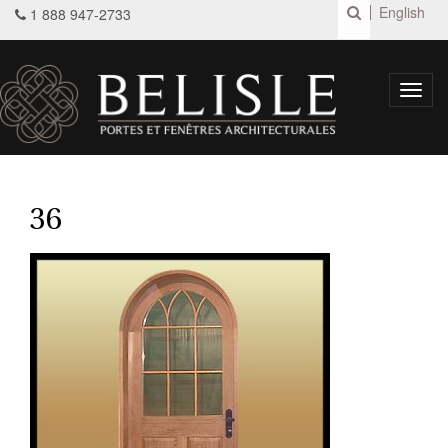
English
1 888 947-2733
Toggl
navig
36